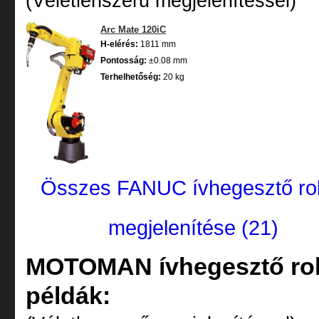
(Véletlenszerű megjelenítéssel)
Arc Mate 120iC
H-elérés:
1811 mm
Pontosság:
±0.08 mm
Terhelhetőség:
20 kg
Összes FANUC ívhegesztő ro
megjelenítése (21)
MOTOMAN ívhegesztő ro
példák: