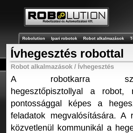
Robolution
Ipari robotok
Robot alkalmazások
T
Ívhegesztés robottal
Robot alkalmazások
/
Ívhegesztés
A robotkarra szer
hegesztőpisztollyal a robot,
pontossággal képes a hegesz
feladatok megvalósítására. A 
közvetlenül kommunikál a heg