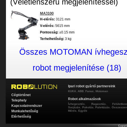
(Véletlenszerű megjelenítéssel)
MA3100
H-elérés:
3121 mm
V-elérés:
5615 mm
Pontosság:
±0.15 mm
Terhelhetőség:
3 kg
Összes MOTOMAN ívhegesz
robot megjelenítése (18)
Ipari robot gyártó partnereink
KUKA
,
ABB
,
Fanuc
,
Motoman
Cégtörténet
Robot alkalmazások
Telephely
Ívhegesztés
,
Ragasztás
,
Felületkez
Kapcsolatrendszer
Sorjázás
,
Pakolás
,
Palettázás
,
Összeszer
Munkalehetőség
Mérés
,
Egyéb
Elérhetőség
Copyri