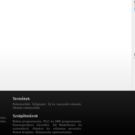
Termékek
Robotcellák
,
Célgépek
,
Új és használt robotok
,
Oktató robotcellák
Szolgáltatások
elés
,
elés
,
Robot programozás
,
PLC és HMI programozás
,
Koncepcióterv készítés
,
3D Modellezés és
szimuláció
,
Gépész és villamos tervezés
,
Robot felújítás
,
Robotcella optimalizálás