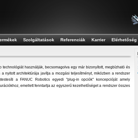
ermékek
Szolgáltatások
Referenciák
Karrier
Elérhetőség
b technológiát használják, becsomagolva egy már bizonyított, megbízható és
 nyitott architektúrája javítja a mozgási teljesítményt, miközben a rendszer
gtestesíti a FANUC Robotics egyedi "plug-in opciók" koncepcióját amely
gurációkhoz, emellett fenntartja az egyszerű kezelhetőséget a rendszer összes