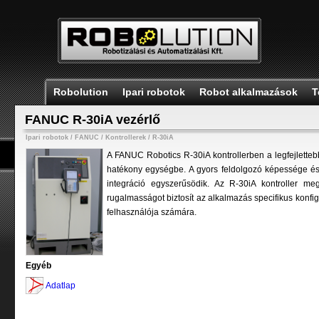
Robolution
Ipari robotok
Robot alkalmazások
T
FANUC R-30iA vezérlő
Ipari robotok
/
FANUC
/
Kontrollerek
/
R-30iA
A FANUC Robotics R-30iA kontrollerben a legfejletteb
hatékony egységbe. A gyors feldolgozó képessége és a
integráció egyszerűsödik. Az R-30iA kontroller me
rugalmasságot biztosít az alkalmazás specifikus konfi
felhasználója számára.
Egyéb
Adatlap