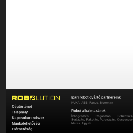
Ipari robot gyártó partnereink
KUKA
,
ABB
,
Fanuc
,
Motoman
Cégtörténet
Robot alkalmazások
Telephely
Ívhegesztés
,
Ragasztás
,
Felületkez
Kapcsolatrendszer
Sorjázás
,
Pakolás
,
Palettázás
,
Összeszer
Munkalehetőség
Mérés
,
Egyéb
Elérhetőség