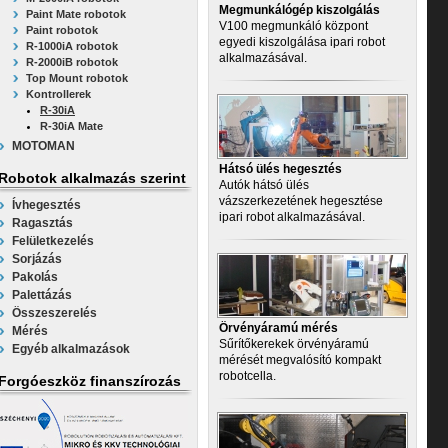
Megmunkálógép kiszolgálás
Paint Mate robotok
V100 megmunkáló központ
Paint robotok
egyedi kiszolgálása ipari robot
R-1000iA robotok
alkalmazásával.
R-2000iB robotok
Top Mount robotok
Kontrollerek
R-30iA
R-30iA Mate
MOTOMAN
Hátsó ülés hegesztés
Robotok alkalmazás szerint
Autók hátsó ülés
vázszerkezetének hegesztése
Ívhegesztés
ipari robot alkalmazásával.
Ragasztás
Felületkezelés
Sorjázás
Pakolás
Palettázás
Összeszerelés
Örvényáramú mérés
Mérés
Sűrítőkerekek örvényáramú
Egyéb alkalmazások
mérését megvalósító kompakt
robotcella.
Forgóeszköz finanszírozás