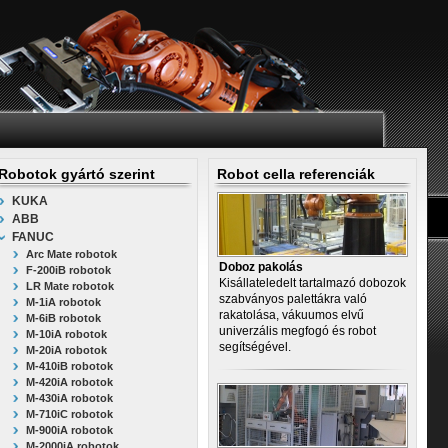
Robotok gyártó szerint
Robot cella referenciák
KUKA
ABB
FANUC
Arc Mate robotok
Doboz pakolás
F-200iB robotok
Kisállateledelt tartalmazó dobozok
LR Mate robotok
szabványos palettákra való
M-1iA robotok
rakatolása, vákuumos elvű
M-6iB robotok
univerzális megfogó és robot
M-10iA robotok
segítségével.
M-20iA robotok
M-410iB robotok
M-420iA robotok
M-430iA robotok
M-710iC robotok
M-900iA robotok
M-2000iA robotok