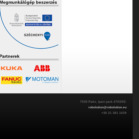
Megmunkálógép beszerzés
Partnerek
7030 Paks, Ipari park 4703/52.
robolution@robolution.eu
+36 21 381 1639