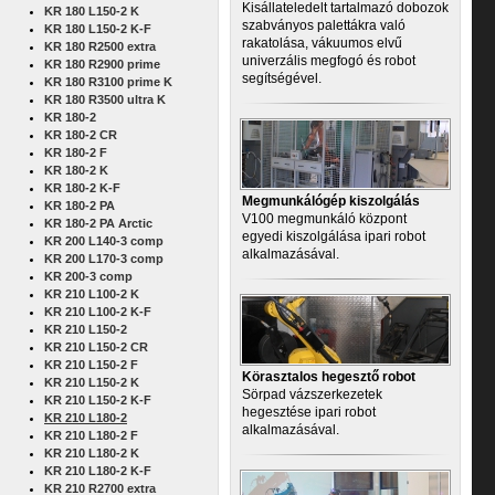
Kisállateledelt tartalmazó dobozok
KR 180 L150-2 K
szabványos palettákra való
KR 180 L150-2 K-F
rakatolása, vákuumos elvű
KR 180 R2500 extra
univerzális megfogó és robot
KR 180 R2900 prime
segítségével.
KR 180 R3100 prime K
KR 180 R3500 ultra K
KR 180-2
KR 180-2 CR
KR 180-2 F
KR 180-2 K
KR 180-2 K-F
Megmunkálógép kiszolgálás
KR 180-2 PA
V100 megmunkáló központ
KR 180-2 PA Arctic
egyedi kiszolgálása ipari robot
KR 200 L140-3 comp
alkalmazásával.
KR 200 L170-3 comp
KR 200-3 comp
KR 210 L100-2 K
KR 210 L100-2 K-F
KR 210 L150-2
KR 210 L150-2 CR
KR 210 L150-2 F
Körasztalos hegesztő robot
KR 210 L150-2 K
Sörpad vázszerkezetek
KR 210 L150-2 K-F
hegesztése ipari robot
KR 210 L180-2
alkalmazásával.
KR 210 L180-2 F
KR 210 L180-2 K
KR 210 L180-2 K-F
KR 210 R2700 extra