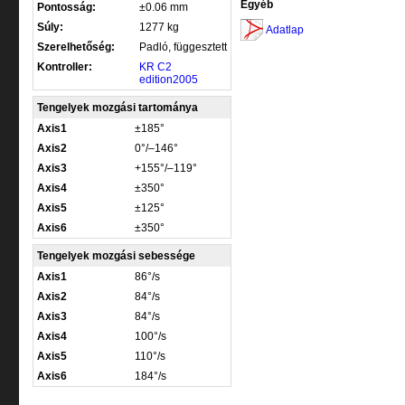
Egyéb
Pontosság:
±0.06 mm
Súly:
1277 kg
Adatlap
Szerelhetőség:
Padló, függesztett
Kontroller:
KR C2
edition2005
Tengelyek mozgási tartománya
Axis1
±185°
Axis2
0°/–146°
Axis3
+155°/–119°
Axis4
±350°
Axis5
±125°
Axis6
±350°
Tengelyek mozgási sebessége
Axis1
86°/s
Axis2
84°/s
Axis3
84°/s
Axis4
100°/s
Axis5
110°/s
Axis6
184°/s