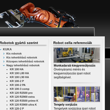
Robotok gyártó szerint
Robot cella referenciák
KUKA
Kis robotok
Kis teherbírású robotok
Közepes teherbírású robotok
Nagy teherbírású robotok
Munkadarab kiegyensúlyozás
KR 100 HA
Örvényáramú mérés és
KR 100 L80 HA
kiegyensúlyozás ipari robot
KR 100 L90 HA
segítségével.
KR 100-2 P
KR 100-2 PA
KR 100-3 comp
KR 120 R2500 pro
KR 120 R2900 extra
KR 120 R3500 prime K
Tengely sorjázás
KR 120 R3900 ultra K
Tengelyek sorjázása ipari robot
KR 120-2 P