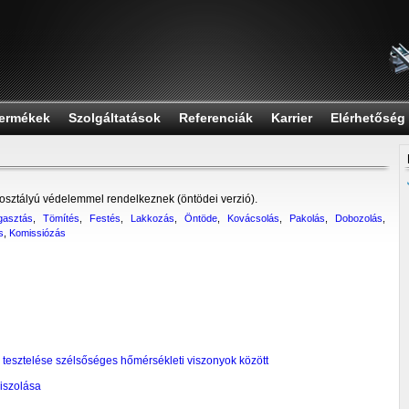
ermékek
Szolgáltatások
Referenciák
Karrier
Elérhetőség
 osztályú védelemmel rendelkeznek (öntödei verzió).
gasztás
,
Tömítés
,
Festés
,
Lakkozás
,
Öntöde
,
Kovácsolás
,
Pakolás
,
Dobozolás
,
s
,
Komissiózás
tesztelése szélsőséges hőmérsékleti viszonyok között
iszolása