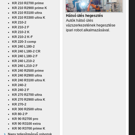
KR 210 R2700 prime
KR 210 R2900 prime K
KR 210 R3100 ultra
Hátsó ülés hegesztés
KR 210 R3300 ultra K
Autók hátsó ülés
KR 210-2
vázszerkezetének hegesztése
KR 210-2 F
ipari robot alkalmazásával.
KR 210-2 K
KR 210-2 K-F
KR 220-3 comp
KR 240 L180-2
KR 240 L180-2 CR
KR 240 L180-2 F
KR 240 L210-2
KR 240 L210-2 F
KR 240 R2500 prime
KR 240 R2900 ultra
KR 240 R3100 ultra K
KR 240-2
KR 240-2 F
KR 270 R2700 ultra
KR 270 R2900 ultra K
KR 270-2
KR 300 R2500 ultra
KR 80-2 P
KR 90 R2700 pro
KR 90 R3100 extra
KR 90 R3700 prime K
Nagy teljesítményű robotok