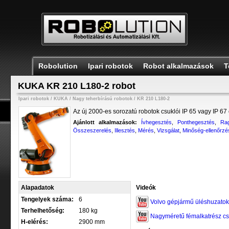
Robolution
Ipari robotok
Robot alkalmazások
T
KUKA KR 210 L180-2 robot
Ipari robotok
/
KUKA
/
Nagy teherbírású robotok
/
KR 210 L180-2
Az új 2000-es sorozatú robotok csuklói IP 65 vagy IP 67
Ajánlott alkalmazások:
Ívhegesztés
,
Ponthegesztés
,
Ra
Összeszerelés
,
Illesztés
,
Mérés
,
Vizsgálat
,
Minőség-ellenőrzé
Alapadatok
Videók
Tengelyek száma:
6
Volvo gépjármű üléshuzatok 
Terhelhetőség:
180 kg
Nagyméretű fémalkatrész cs
H-elérés:
2900 mm