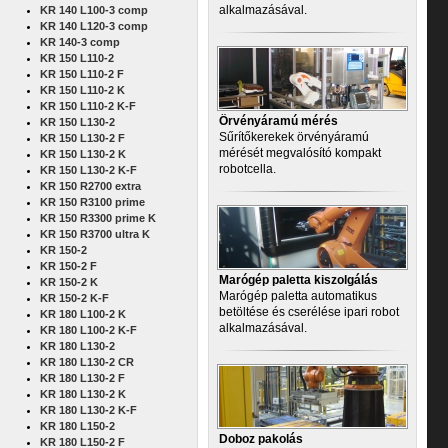
alkalmazásával.
KR 140 L100-3 comp
KR 140 L120-3 comp
KR 140-3 comp
KR 150 L110-2
KR 150 L110-2 F
KR 150 L110-2 K
KR 150 L110-2 K-F
Örvényáramú mérés
KR 150 L130-2
Sűrítőkerekek örvényáramú
KR 150 L130-2 F
mérését megvalósító kompakt
KR 150 L130-2 K
robotcella.
KR 150 L130-2 K-F
KR 150 R2700 extra
KR 150 R3100 prime
KR 150 R3300 prime K
KR 150 R3700 ultra K
KR 150-2
KR 150-2 F
Marógép paletta kiszolgálás
KR 150-2 K
Marógép paletta automatikus
KR 150-2 K-F
betöltése és cserélése ipari robot
KR 180 L100-2 K
alkalmazásával.
KR 180 L100-2 K-F
KR 180 L130-2
KR 180 L130-2 CR
KR 180 L130-2 F
KR 180 L130-2 K
KR 180 L130-2 K-F
KR 180 L150-2
Doboz pakolás
KR 180 L150-2 F