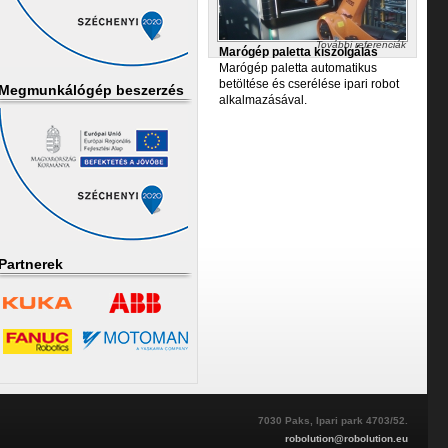
További referenciák
Marógép paletta kiszolgálás
Marógép paletta automatikus
betöltése és cserélése ipari robot
Megmunkálógép beszerzés
alkalmazásával.
Partnerek
7030 Paks, Ipari park 4703/52.
robolution@robolution.eu