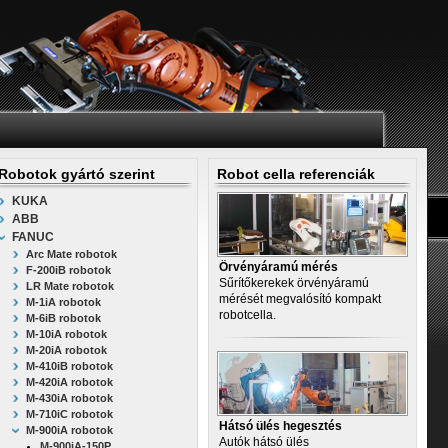
Robotok gyártó szerint
Robot cella referenciák
KUKA
ABB
FANUC
Arc Mate robotok
Örvényáramú mérés
F-200iB robotok
Sűrítőkerekek örvényáramú
LR Mate robotok
mérését megvalósító kompakt
M-1iA robotok
robotcella.
M-6iB robotok
M-10iA robotok
M-20iA robotok
M-410iB robotok
M-420iA robotok
M-430iA robotok
M-710iC robotok
Hátsó ülés hegesztés
M-900iA robotok
Autók hátsó ülés
M-900iA-150P