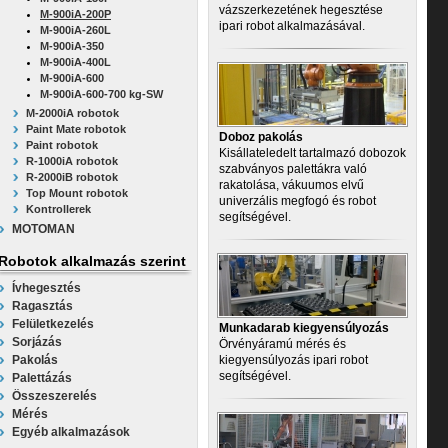
vázszerkezetének hegesztése
M-900iA-200P
ipari robot alkalmazásával.
M-900iA-260L
M-900iA-350
M-900iA-400L
M-900iA-600
M-900iA-600-700 kg-SW
M-2000iA robotok
Paint Mate robotok
Doboz pakolás
Paint robotok
Kisállateledelt tartalmazó dobozok
R-1000iA robotok
szabványos palettákra való
R-2000iB robotok
rakatolása, vákuumos elvű
Top Mount robotok
univerzális megfogó és robot
Kontrollerek
segítségével.
MOTOMAN
Robotok alkalmazás szerint
Ívhegesztés
Ragasztás
Felületkezelés
Munkadarab kiegyensúlyozás
Sorjázás
Örvényáramú mérés és
Pakolás
kiegyensúlyozás ipari robot
segítségével.
Palettázás
Összeszerelés
Mérés
Egyéb alkalmazások