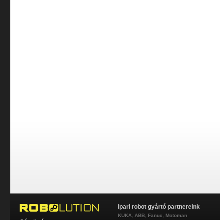
Ipari robot gyártó partnereink
KUKA
,
ABB
,
Fanuc
,
Motoman