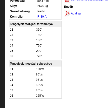
Pontosság:
±0.3 mm
Súly:
2670 kg
Egyéb
Szerelhetőség:
Padló
Adatlap
Kontroller:
R-30iA
Tengelyek mozgási tartománya
J1
360°
J2
180°
J3
180°
J4
720°
J5
230°
J6
720°
Tengelyek mozgási sebessége
J1
110°/s
J2
95°/s
J3
95°/s
J4
85°/s
J5
85°/s
J6
165°/s