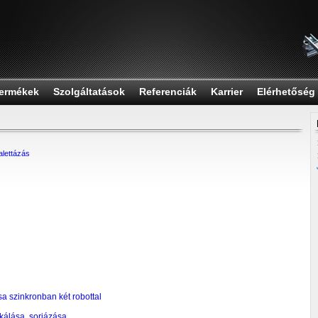
ermékek
Szolgáltatások
Referenciák
Karrier
Elérhetőség
alettázás
 szinkronban két robottal
álása, sorjázása