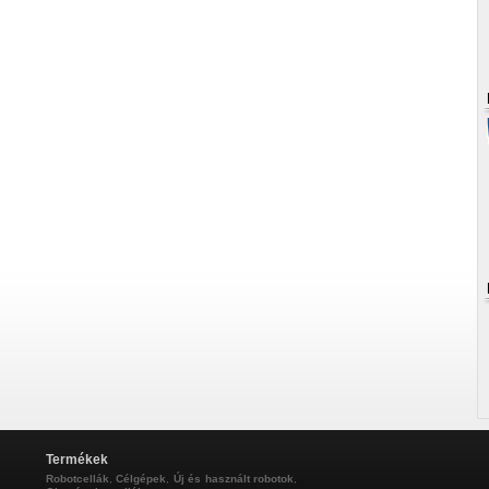
Termékek
Robotcellák
,
Célgépek
,
Új és használt robotok
,