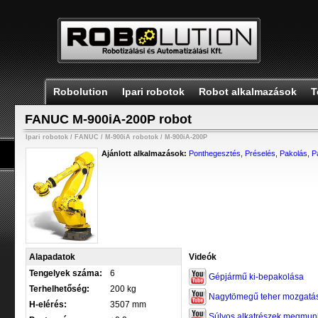
Robolution
Ipari robotok
Robot alkalmazások
T
FANUC M-900iA-200P robot
Ipari robotok
/
FANUC
/
M-900iA robotok
/
M-900iA-200P
Ajánlott alkalmazások:
Ponthegesztés
,
Préselés
,
Pakolás
,
P
Alapadatok
Videók
Tengelyek száma:
6
Gépjármű ki-bepakolása
Terhelhetőség:
200 kg
Nagytömegű teher mozgatása
H-elérés:
3507 mm
Súlyos alkatrészek megmunk