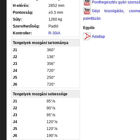
Ponthegesztés gyári szers
H-elérés:
2852 mm
Gépi kiszolgálás, csom
Pontosság:
±0.3 mm
palettázás
Súly:
1260 kg
Szerelhetőség:
Padló
Egyéb
Kontroller:
R-30iA
Adatlap
Tengelyek mozgási tartománya
J1
360°
J2
136°
J3
356°
J4
720°
J5
250°
J6
720°
Tengelyek mozgási sebessége
J1
95°/s
J2
90°/s
J3
95°/s
J4
120°/s
J5
120°/s
J6
190°/s