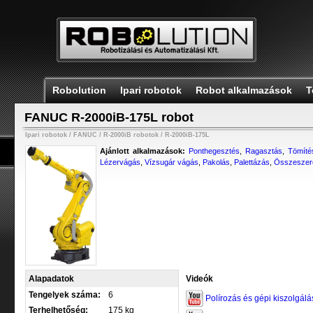
Robolution
Ipari robotok
Robot alkalmazások
T
FANUC R-2000iB-175L robot
Ipari robotok
/
FANUC
/
R-2000iB robotok
/
R-2000iB-175L
Ajánlott alkalmazások:
Ponthegesztés
,
Ragasztás
,
Tömíté
Lézervágás
,
Vízsugár vágás
,
Pakolás
,
Palettázás
,
Összeszer
Alapadatok
Videók
Tengelyek száma:
6
Polírozás és gépi kiszolgálá
Terhelhetőség:
175 kg