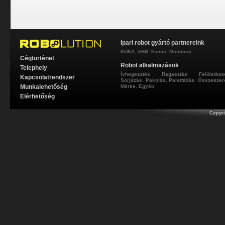
Ipari robot gyártó partnereink
KUKA
,
ABB
,
Fanuc
,
Motoman
Cégtörténet
Robot alkalmazások
Telephely
Ívhegesztés
,
Ragasztás
,
Felületkez
Kapcsolatrendszer
Sorjázás
,
Pakolás
,
Palettázás
,
Összeszer
Munkalehetőség
Mérés
,
Egyéb
Elérhetőség
Copyri